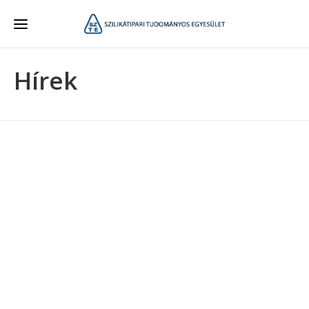
Hírek
HÍREK
Építők Napja 2019
2019-06-11
2019. május 31-én, a Vasas Szakszervezetek
Székházában került megrendezésre az idei Építők
Napja, melyen Egyesületünk felterjesztésére is
több díjat adtak…