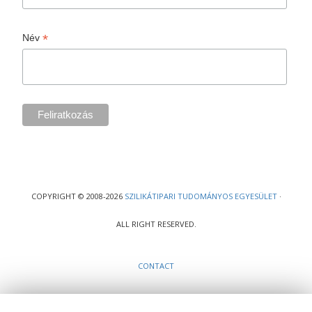
*
Név
COPYRIGHT © 2008-2026
SZILIKÁTIPARI TUDOMÁNYOS EGYESÜLET
·
ALL RIGHT RESERVED.
CONTACT
Ez a webhely cookie-kat használ, melyekre szükség van a weboldal teljes