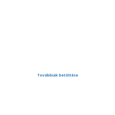
Tungsram – Örökségünk az innováció A Tungsram
2018 áprilisában magyarországi központú,
innovatív, globális márkaként tér vissza a piacra.
„Örökségünk az…
Bővebben
Továbbiak betöltése