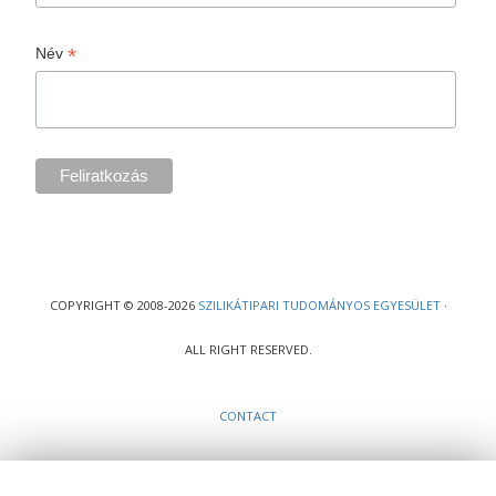
*
Név
COPYRIGHT © 2008-2026
SZILIKÁTIPARI TUDOMÁNYOS EGYESÜLET
·
ALL RIGHT RESERVED.
CONTACT
Ez a webhely cookie-kat használ, melyekre szükség van a weboldal teljes