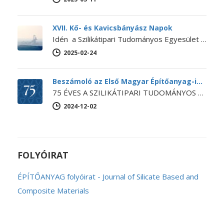
XVII. Kő- és Kavicsbányász Napok
Idén a Szilikátipari Tudományos Egyesület és a Magyar Bányászati Szövetség közös szervezésében kerül megrendezésre a XVII. Kő- és Kavicsbányász Napok Konferencia…
2025-02-24
Beszámoló az Első Magyar Építőanyag-ipari Konferenciáról
75 ÉVES A SZILIKÁTIPARI TUDOMÁNYOS EGYESÜLET Első Magyar Építőanyag-ipari Konferencia Egyesületünk ebből az alkalomból 2024. november 14-15-én megrendezte az Első…
2024-12-02
FOLYÓIRAT
ÉPÍTŐANYAG folyóirat - Journal of Silicate Based and
Composite Materials