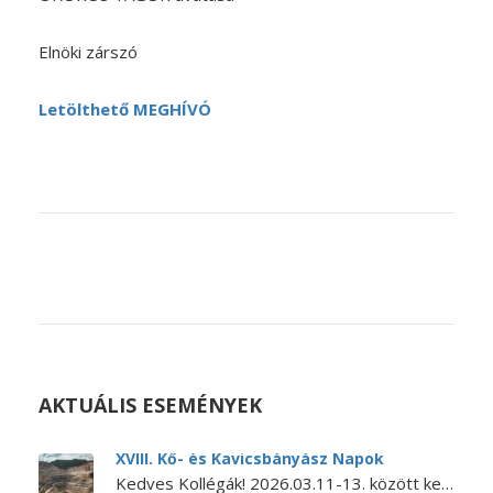
Elnöki zárszó
Letölthető MEGHÍVÓ
AKTUÁLIS ESEMÉNYEK
XVIII. Kő- és Kavicsbányász Napok
Kedves Kollégák! 2026.03.11-13. között kerül megrendezésre a XVIII. KŐ- ÉS KAVICSBÁNYÁSZ NAPOK KONFERENCIA. A konferencia MEGHÍVÓJA és PROGRAMJA letölthető itt.…