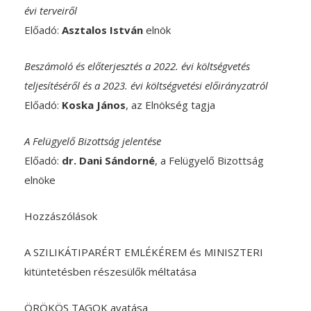
évi terveiről
Előadó:
Asztalos István
elnök
Beszámoló és előterjesztés a 2022. évi költségvetés
teljesítéséről és a 2023. évi költségvetési előirányzatról
Előadó:
Koska János
, az Elnökség tagja
A Felügyelő Bizottság jelentése
Előadó:
dr. Dani Sándorné
, a Felügyelő Bizottság
elnöke
Hozzászólások
A SZILIKÁTIPARÉRT EMLÉKÉREM és MINISZTERI
kitüntetésben részesülők méltatása
ÖRÖKÖS TAGOK avatása