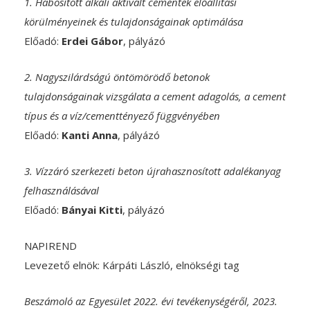
1. Habosított alkáli aktivált cementek előállítási
körülményeinek és tulajdonságainak optimálása
Előadó:
Erdei Gábor
, pályázó
2. Nagyszilárdságú öntömörödő betonok
tulajdonságainak vizsgálata a cement adagolás, a cement
típus és a víz/cementtényező függvényében
Előadó:
Kanti Anna
, pályázó
3. Vízzáró szerkezeti beton újrahasznosított adalékanyag
felhasználásával
Előadó:
Bányai Kitti
, pályázó
NAPIREND
Levezető elnök: Kárpáti László, elnökségi tag
Beszámoló az Egyesület 2022. évi tevékenységéről, 2023.