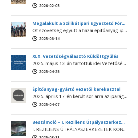
2026-02-05
Megalakult a Szilikátipari Egyeztető Fórum
Öt szövetség együtt a hazai építőanyag-ipar jövőjéért – Megalakult a Szilikátipari Egyeztető Fórum 2025. június 12-én megalakult a Szilikátipari Egyeztető Fórum…
2025-06-14
XLX. Vezetőségválasztó Küldöttgyűlés
2025. május 13-án tartottuk idei Vezetőségválasztó Küldöttgyűlésünket. A XLX. Küldöttgyűlés nyitó előadását Bihari Ádám (a NaturARCH Csoport tulajdonosa és ügyvezetője,…
2025-04-25
Építőanyag-gyártó vezetői kerekasztal
2025. április 17-én került sor arra az iparági kerekasztal-beszélgetésre, amelyet még 2024 októberében kezdeményezett Lánszki Regő építészeti államtitkár, országos főépítész.…
2025-04-07
Beszámoló – I. Reziliens Útpályaszerkezetek Konferencia
I. REZILIENS ÚTPÁLYASZERKEZETEK KONFERENCIA Az SZTE Beton szakosztálya, a BME Építőanyagok és Magasépítés Tanszéke és Út és Vasútépítési Tanszéke, a Budapesti…
2025-03-11