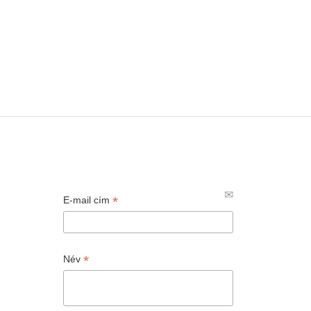
*
E-mail cím
*
Név