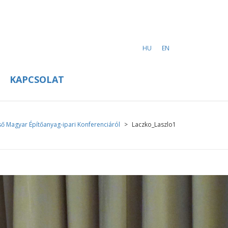
HU
EN
KAPCSOLAT
ő Magyar Építőanyag-ipari Konferenciáról
>
Laczko_Laszlo1