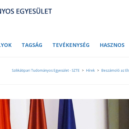
LYOK
TAGSÁG
TEVÉKENYSÉG
HASZNOS
Szilikátipari Tudományos Egyesület - SZTE
>
Hírek
>
Beszámoló az Els