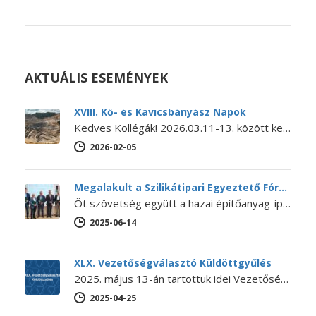
AKTUÁLIS ESEMÉNYEK
XVIII. Kő- és Kavicsbányász Napok
Kedves Kollégák! 2026.03.11-13. között kerül megrendezésre a XVIII. KŐ- ÉS KAVICSBÁNYÁSZ NAPOK KONFERENCIA. A konferencia MEGHÍVÓJA és PROGRAMJA letölthető itt.…
2026-02-05
Megalakult a Szilikátipari Egyeztető Fórum
Öt szövetség együtt a hazai építőanyag-ipar jövőjéért – Megalakult a Szilikátipari Egyeztető Fórum 2025. június 12-én megalakult a Szilikátipari Egyeztető Fórum…
2025-06-14
XLX. Vezetőségválasztó Küldöttgyűlés
2025. május 13-án tartottuk idei Vezetőségválasztó Küldöttgyűlésünket. A XLX. Küldöttgyűlés nyitó előadását Bihari Ádám (a NaturARCH Csoport tulajdonosa és ügyvezetője,…
2025-04-25