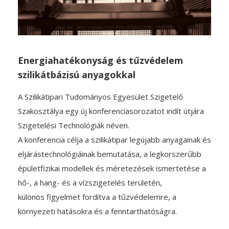
Energiahatékonyság és tűzvédelem
szilikátbázisú anyagokkal
A Szilikátipari Tudományos Egyesület Szigetelő
Szakosztálya egy új konferenciasorozatot indít útjára
Szigetelési Technológiák néven.
A konferencia célja a szilikátipar legújabb anyagainak és
eljárástechnológiáinak bemutatása, a legkorszerűbb
épületfizikai modellek és méretezések ismertetése a
hő-, a hang- és a vízszigetelés területén,
különös figyelmet fordítva a tűzvédelemre, a
környezeti hatásokra és a fenntarthatóságra.