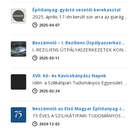
Építőanyag-gyártó vezetői kerekasztal
2025. április 17-én került sor arra az iparági kerekasztal-beszélgetésre, amelyet még 2024 októberében kezdeményezett Lánszki Regő építészeti államtitkár, országos főépítész.…
2025-04-07
Beszámoló – I. Reziliens Útpályaszerkezetek Konferencia
I. REZILIENS ÚTPÁLYASZERKEZETEK KONFERENCIA Az SZTE Beton szakosztálya, a BME Építőanyagok és Magasépítés Tanszéke és Út és Vasútépítési Tanszéke, a Budapesti…
2025-03-11
XVII. Kő- és Kavicsbányász Napok
Idén a Szilikátipari Tudományos Egyesület és a Magyar Bányászati Szövetség közös szervezésében kerül megrendezésre a XVII. Kő- és Kavicsbányász Napok Konferencia…
2025-02-24
Beszámoló az Első Magyar Építőanyag-ipari Konferenciáról
75 ÉVES A SZILIKÁTIPARI TUDOMÁNYOS EGYESÜLET Első Magyar Építőanyag-ipari Konferencia Egyesületünk ebből az alkalomból 2024. november 14-15-én megrendezte az Első…
2024-12-02