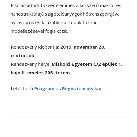
Első ankétunk tűzvédelemmel, a korszerű makro- és
nanostruktúrájú szigetelőanyagok hőtranszportjával,
nyílászárók és falazóblokkok épületfizikai
modellezésével foglalkozik.
Rendezvény időpontja:
2019. november 28.
csütörtök
Rendezvény helye:
Miskolci Egyetem C/2 épület 1.
hajó II. emelet 205. terem
Letölthető
Program
és
Regisztrációs lap