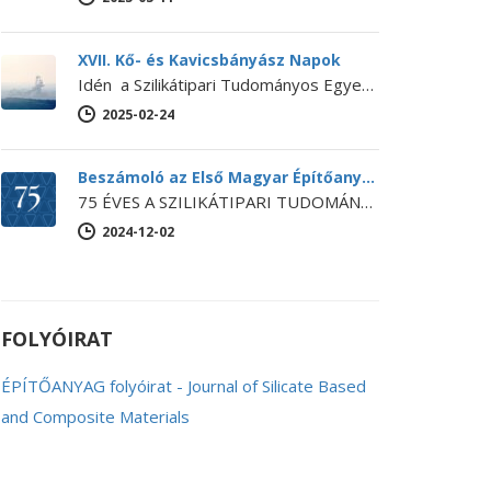
XVII. Kő- és Kavicsbányász Napok
Idén a Szilikátipari Tudományos Egyesület és a Magyar Bányászati Szövetség közös szervezésében kerül megrendezésre a XVII. Kő- és Kavicsbányász Napok Konferencia…
2025-02-24
Beszámoló az Első Magyar Építőanyag-ipari Konferenciáról
75 ÉVES A SZILIKÁTIPARI TUDOMÁNYOS EGYESÜLET Első Magyar Építőanyag-ipari Konferencia Egyesületünk ebből az alkalomból 2024. november 14-15-én megrendezte az Első…
2024-12-02
FOLYÓIRAT
ÉPÍTŐANYAG folyóirat - Journal of Silicate Based
and Composite Materials