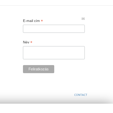
*
E-mail cím
*
Név
CONTACT
a cookie-k használatát.
Rendben!
További információk