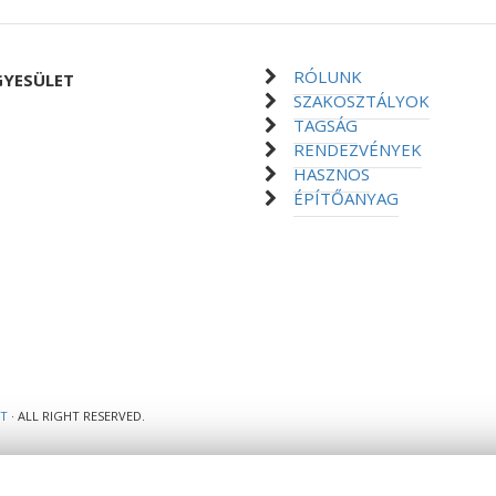
RÓLUNK
GYESÜLET
SZAKOSZTÁLYOK
TAGSÁG
RENDEZVÉNYEK
HASZNOS
ÉPÍTŐANYAG
ET
· ALL RIGHT RESERVED.
 weboldal teljes működéséhez. Weboldalunk böngészésével Ön elfogadja 