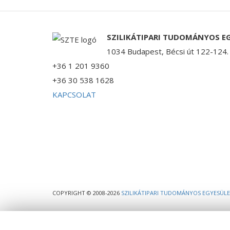
SZILIKÁTIPARI TUDOMÁNYOS E
1034 Budapest, Bécsi út 122-124.
+36 1 201 9360
+36 30 538 1628
KAPCSOLAT
COPYRIGHT © 2008-2026
SZILIKÁTIPARI TUDOMÁNYOS EGYESÜL
Ez a webhely cookie-kat használ, melyekre szükség van a