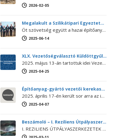
2026-02-05
Megalakult a Szilikátipari Egyeztető Fórum
Öt szövetség együtt a hazai építőanyag-ipar jövőjéért – Megalakult a Szilikátipari Egyeztető Fórum 2025. június 12-én megalakult a Szilikátipari Egyeztető Fórum…
2025-06-14
XLX. Vezetőségválasztó Küldöttgyűlés
2025. május 13-án tartottuk idei Vezetőségválasztó Küldöttgyűlésünket. A XLX. Küldöttgyűlés nyitó előadását Bihari Ádám (a NaturARCH Csoport tulajdonosa és ügyvezetője,…
2025-04-25
Építőanyag-gyártó vezetői kerekasztal
2025. április 17-én került sor arra az iparági kerekasztal-beszélgetésre, amelyet még 2024 októberében kezdeményezett Lánszki Regő építészeti államtitkár, országos főépítész.…
2025-04-07
Beszámoló – I. Reziliens Útpályaszerkezetek Konferencia
I. REZILIENS ÚTPÁLYASZERKEZETEK KONFERENCIA Az SZTE Beton szakosztálya, a BME Építőanyagok és Magasépítés Tanszéke és Út és Vasútépítési Tanszéke, a Budapesti…
2025-03-11