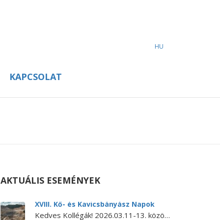
HU
KAPCSOLAT
AKTUÁLIS ESEMÉNYEK
XVIII. Kő- és Kavicsbányász Napok
Kedves Kollégák! 2026.03.11-13. között kerül megrendezésre a XVIII. KŐ- ÉS KAVICSBÁNYÁSZ NAPOK KONFERENCIA. A konferencia MEGHÍVÓJA és PROGRAMJA letölthető itt.…