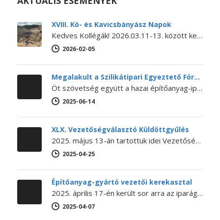
AKTUÁLIS ESEMÉNYEK
XVIII. Kő- és Kavicsbányász Napok
Kedves Kollégák! 2026.03.11-13. között kerül megrendezésre a XVIII. KŐ- ÉS KAVICSBÁNYÁSZ NAPOK KONFERENCIA. A konferencia MEGHÍVÓJA és PROGRAMJA letölthető itt.…
2026-02-05
Megalakult a Szilikátipari Egyeztető Fórum
Öt szövetség együtt a hazai építőanyag-ipar jövőjéért – Megalakult a Szilikátipari Egyeztető Fórum 2025. június 12-én megalakult a Szilikátipari Egyeztető Fórum…
2025-06-14
XLX. Vezetőségválasztó Küldöttgyűlés
2025. május 13-án tartottuk idei Vezetőségválasztó Küldöttgyűlésünket. A XLX. Küldöttgyűlés nyitó előadását Bihari Ádám (a NaturARCH Csoport tulajdonosa és ügyvezetője,…
2025-04-25
Építőanyag-gyártó vezetői kerekasztal
2025. április 17-én került sor arra az iparági kerekasztal-beszélgetésre, amelyet még 2024 októberében kezdeményezett Lánszki Regő építészeti államtitkár, országos főépítész.…
2025-04-07