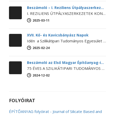
Beszámoló – I. Reziliens Útpályaszerkezetek Konferencia
I. REZILIENS ÚTPÁLYASZERKEZETEK KONFERENCIA Az SZTE Beton szakosztálya, a BME Építőanyagok és Magasépítés Tanszéke és Út és Vasútépítési Tanszéke, a Budapesti…
2025-03-11
XVII. Kő- és Kavicsbányász Napok
Idén a Szilikátipari Tudományos Egyesület és a Magyar Bányászati Szövetség közös szervezésében kerül megrendezésre a XVII. Kő- és Kavicsbányász Napok Konferencia…
2025-02-24
Beszámoló az Első Magyar Építőanyag-ipari Konferenciáról
75 ÉVES A SZILIKÁTIPARI TUDOMÁNYOS EGYESÜLET Első Magyar Építőanyag-ipari Konferencia Egyesületünk ebből az alkalomból 2024. november 14-15-én megrendezte az Első…
2024-12-02
FOLYÓIRAT
ÉPÍTŐANYAG folyóirat - Journal of Silicate Based and