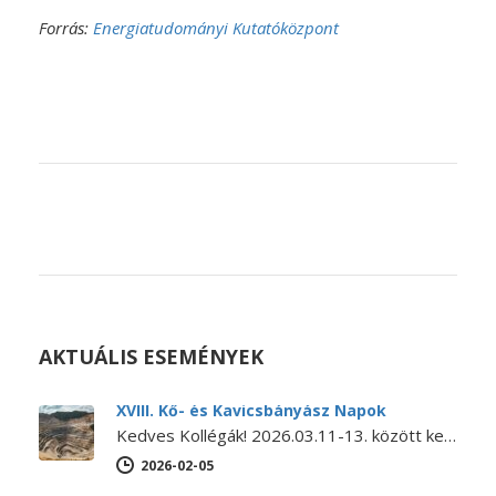
Forrás:
Energiatudományi Kutatóközpont
AKTUÁLIS ESEMÉNYEK
XVIII. Kő- és Kavicsbányász Napok
Kedves Kollégák! 2026.03.11-13. között kerül megrendezésre a XVIII. KŐ- ÉS KAVICSBÁNYÁSZ NAPOK KONFERENCIA. A konferencia MEGHÍVÓJA és PROGRAMJA letölthető itt.…
2026-02-05