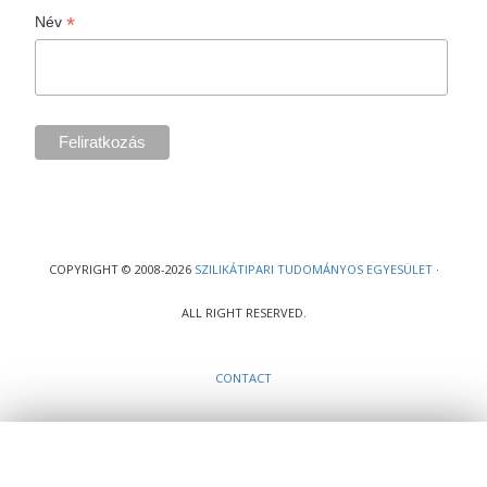
*
Név
COPYRIGHT © 2008-2026
SZILIKÁTIPARI TUDOMÁNYOS EGYESÜLET
·
ALL RIGHT RESERVED.
CONTACT
Ez a webhely cookie-kat használ, melyekre szükség van a weboldal teljes
működéséhez. Weboldalunk böngészésével Ön elfogadja a cookie-k