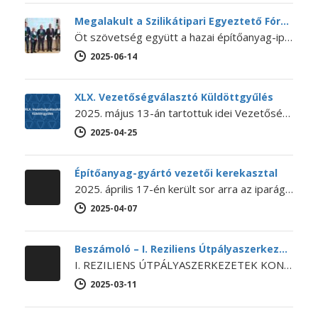
Megalakult a Szilikátipari Egyeztető Fórum
Öt szövetség együtt a hazai építőanyag-ipar jövőjéért – Megalakult a Szilikátipari Egyeztető Fórum 2025. június 12-én megalakult a Szilikátipari Egyeztető Fórum…
2025-06-14
XLX. Vezetőségválasztó Küldöttgyűlés
2025. május 13-án tartottuk idei Vezetőségválasztó Küldöttgyűlésünket. A XLX. Küldöttgyűlés nyitó előadását Bihari Ádám (a NaturARCH Csoport tulajdonosa és ügyvezetője,…
2025-04-25
Építőanyag-gyártó vezetői kerekasztal
2025. április 17-én került sor arra az iparági kerekasztal-beszélgetésre, amelyet még 2024 októberében kezdeményezett Lánszki Regő építészeti államtitkár, országos főépítész.…
2025-04-07
Beszámoló – I. Reziliens Útpályaszerkezetek Konferencia
I. REZILIENS ÚTPÁLYASZERKEZETEK KONFERENCIA Az SZTE Beton szakosztálya, a BME Építőanyagok és Magasépítés Tanszéke és Út és Vasútépítési Tanszéke, a Budapesti…
2025-03-11