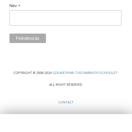
*
Név
COPYRIGHT © 2008-2026
SZILIKÁTIPARI TUDOMÁNYOS EGYESÜLET
·
ALL RIGHT RESERVED.
CONTACT
Ez a webhely cookie-kat használ, melyekre szükség van a weboldal teljes
működéséhez. Weboldalunk böngészésével Ön elfogadja a cookie-k