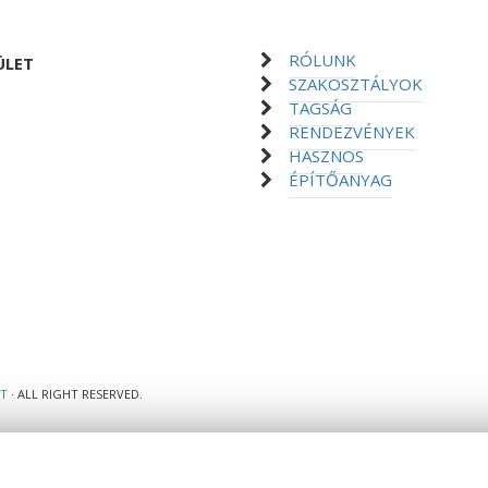
RÓLUNK
ÜLET
SZAKOSZTÁLYOK
TAGSÁG
RENDEZVÉNYEK
HASZNOS
ÉPÍTŐANYAG
ET
· ALL RIGHT RESERVED.
 weboldal teljes működéséhez. Weboldalunk böngészésével Ön elfogadja 