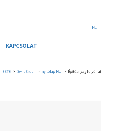
HU
KAPCSOLAT
 - SZTE
>
Swift Slider
>
nyitólap HU
>
Építőanyag folyóirat