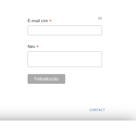
*
E-mail cím
*
Név
CONTACT
a cookie-k használatát.
Rendben!
További információk