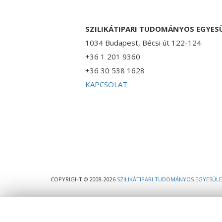
SZILIKÁTIPARI TUDOMÁNYOS EGYES
1034 Budapest, Bécsi út 122-124.
+36 1 201 9360
+36 30 538 1628
KAPCSOLAT
COPYRIGHT © 2008-2026
SZILIKÁTIPARI TUDOMÁNYOS EGYESÜL
Ez a webhely cookie-kat használ, melyekre szükség van a