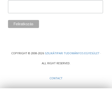
COPYRIGHT © 2008-2026
SZILIKÁTIPARI TUDOMÁNYOS EGYESÜLET
·
ALL RIGHT RESERVED.
CONTACT
Ez a webhely cookie-kat használ, melyekre szükség van a weboldal teljes
működéséhez. Weboldalunk böngészésével Ön elfogadja a cookie-k
használatát.
Rendben!
További információk