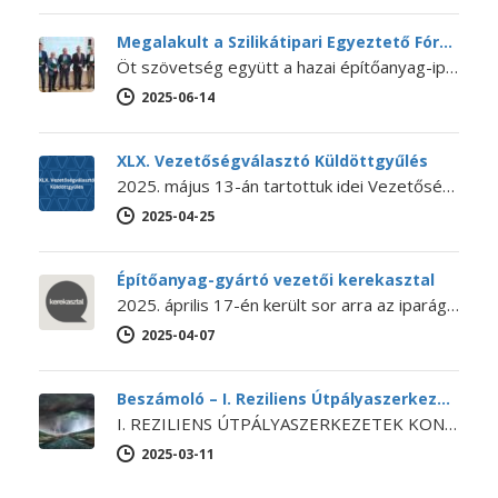
Megalakult a Szilikátipari Egyeztető Fórum
Öt szövetség együtt a hazai építőanyag-ipar jövőjéért – Megalakult a Szilikátipari Egyeztető Fórum 2025. június 12-én megalakult a Szilikátipari Egyeztető Fórum…
2025-06-14
XLX. Vezetőségválasztó Küldöttgyűlés
2025. május 13-án tartottuk idei Vezetőségválasztó Küldöttgyűlésünket. A XLX. Küldöttgyűlés nyitó előadását Bihari Ádám (a NaturARCH Csoport tulajdonosa és ügyvezetője,…
2025-04-25
Építőanyag-gyártó vezetői kerekasztal
2025. április 17-én került sor arra az iparági kerekasztal-beszélgetésre, amelyet még 2024 októberében kezdeményezett Lánszki Regő építészeti államtitkár, országos főépítész.…
2025-04-07
Beszámoló – I. Reziliens Útpályaszerkezetek Konferencia
I. REZILIENS ÚTPÁLYASZERKEZETEK KONFERENCIA Az SZTE Beton szakosztálya, a BME Építőanyagok és Magasépítés Tanszéke és Út és Vasútépítési Tanszéke, a Budapesti…
2025-03-11