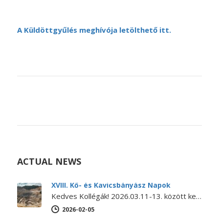
A Küldöttgyűlés meghívója letölthető itt.
ACTUAL NEWS
XVIII. Kő- és Kavicsbányász Napok
Kedves Kollégák! 2026.03.11-13. között kerül megrendezésre a XVIII. KŐ- ÉS KAVICSBÁNYÁSZ NAPOK KONFERENCIA. A konferencia MEGHÍVÓJA és PROGRAMJA letölthető itt.…
2026-02-05