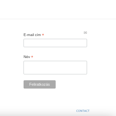
*
E-mail cím
*
Név
CONTACT