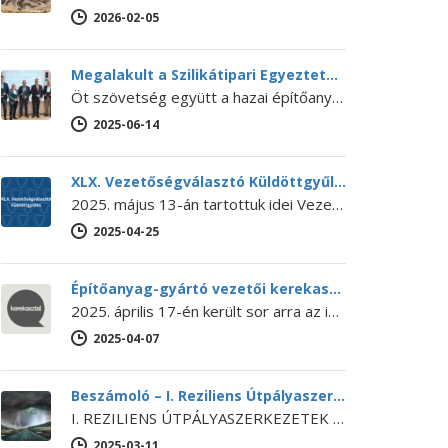
2026-02-05
Megalakult a Szilikátipari Egyeztető Fórum
Öt szövetség együtt a hazai építőanyag-ipar jövőjéért – Megalakult a Szilikátipari Egyeztető Fórum 2025. június 12-én megalakult a Szilikátipari Egyeztető Fórum…
2025-06-14
XLX. Vezetőségválasztó Küldöttgyűlés
2025. május 13-án tartottuk idei Vezetőségválasztó Küldöttgyűlésünket. A XLX. Küldöttgyűlés nyitó előadását Bihari Ádám (a NaturARCH Csoport tulajdonosa és ügyvezetője,…
2025-04-25
Építőanyag-gyártó vezetői kerekasztal
2025. április 17-én került sor arra az iparági kerekasztal-beszélgetésre, amelyet még 2024 októberében kezdeményezett Lánszki Regő építészeti államtitkár, országos főépítész.…
2025-04-07
Beszámoló – I. Reziliens Útpályaszerkezetek Konferencia
I. REZILIENS ÚTPÁLYASZERKEZETEK KONFERENCIA Az SZTE Beton szakosztálya, a BME Építőanyagok és Magasépítés Tanszéke és Út és Vasútépítési Tanszéke, a Budapesti…
2025-03-11