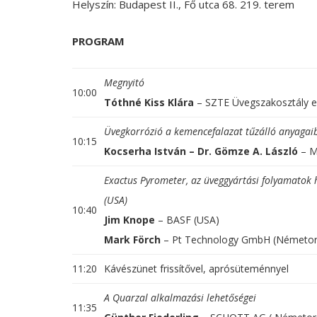
Helyszín: Budapest II., Fő utca 68. 219. terem
PROGRAM
Megnyitó
10:00
Tóthné Kiss Klára
– SZTE Üvegszakosztály el
Üvegkorrózió a kemencefalazat tűzálló anyagai
10:15
Kocserha István – Dr. Gömze A. László
– Mi
Exactus Pyrometer, az üveggyártási folyamatok
(USA)
10:40
Jim Knope
– BASF (USA)
Mark Förch
– Pt Technology GmbH (Németor
11:20
Kávészünet frissítővel, aprósüteménnyel
A Quarzal alkalmazási lehetőségei
11:35