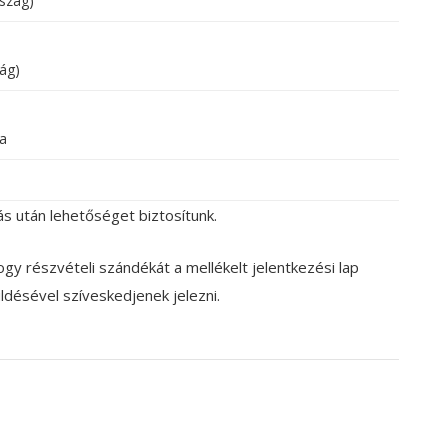
szág)
ág)
ra
s után lehetőséget biztosítunk.
ogy részvételi szándékát a mellékelt jelentkezési lap
üldésével szíveskedjenek jelezni.