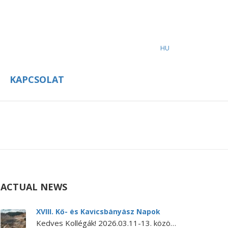
HU
KAPCSOLAT
ACTUAL NEWS
XVIII. Kő- és Kavicsbányász Napok
Kedves Kollégák! 2026.03.11-13. között kerül megrendezésre a XVIII. KŐ- ÉS KAVICSBÁNYÁSZ NAPOK KONFERENCIA. A konferencia MEGHÍVÓJA és PROGRAMJA letölthető itt.…