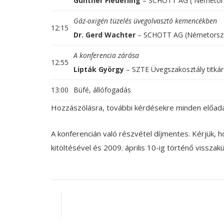
Günther Fiederling
– SCHOTT AG ( Németor
Gáz-oxigén tüzelés üvegolvasztó kemencékben
12:15
Dr. Gerd Wachter
– SCHOTT AG (Németorsz
A konferencia zárása
12:55
Lipták György
– SZTE Üvegszakosztály titká
13:00
Büfé, állófogadás
Hozzászólásra, további kérdésekre minden előadá
A konferencián való részvétel díjmentes. Kérjük, h
kitöltésével és 2009. április 10-ig történő visszak