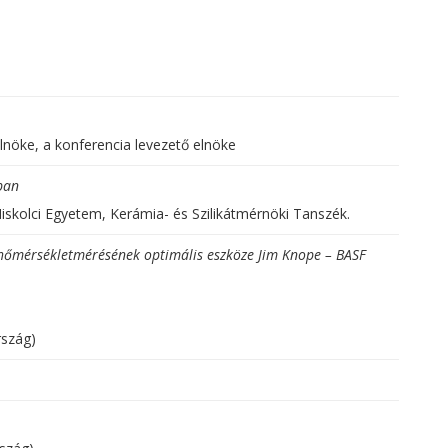
nöke, a konferencia levezető elnöke
ban
skolci Egyetem, Kerámia- és Szilikátmérnöki Tanszék.
 hőmérsékletmérésének optimális eszköze Jim Knope – BASF
szág)