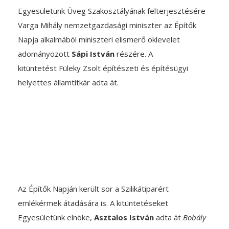
Egyesületünk Üveg Szakosztályának felterjesztésére
Varga Mihály nemzetgazdasági miniszter az Építők
Napja alkalmából miniszteri elismerő oklevelet
adományozott
Sápi István
részére. A
kitüntetést Füleky Zsolt építészeti és építésügyi
helyettes államtitkár adta át.
Az Építők Napján került sor a Szilikátiparért
emlékérmek átadására is. A kitüntetéseket
Egyesületünk elnöke,
Asztalos István
adta át
Bobály