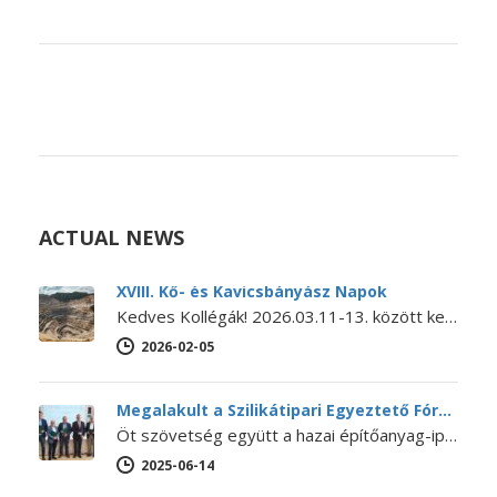
ACTUAL NEWS
XVIII. Kő- és Kavicsbányász Napok
Kedves Kollégák! 2026.03.11-13. között kerül megrendezésre a XVIII. KŐ- ÉS KAVICSBÁNYÁSZ NAPOK KONFERENCIA. A konferencia MEGHÍVÓJA és PROGRAMJA letölthető itt.…
2026-02-05
Megalakult a Szilikátipari Egyeztető Fórum
Öt szövetség együtt a hazai építőanyag-ipar jövőjéért – Megalakult a Szilikátipari Egyeztető Fórum 2025. június 12-én megalakult a Szilikátipari Egyeztető Fórum…
2025-06-14