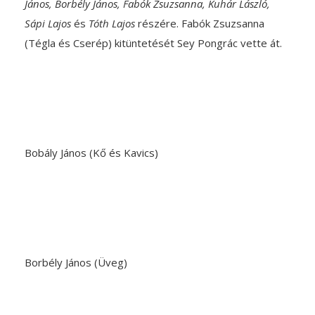
János, Borbély János, Fabók Zsuzsanna, Kuhár László,
Sápi Lajos
és
Tóth Lajos
részére. Fabók Zsuzsanna
(Tégla és Cserép) kitüntetését Sey Pongrác vette át.
Bobály János (Kő és Kavics)
Borbély János (Üveg)