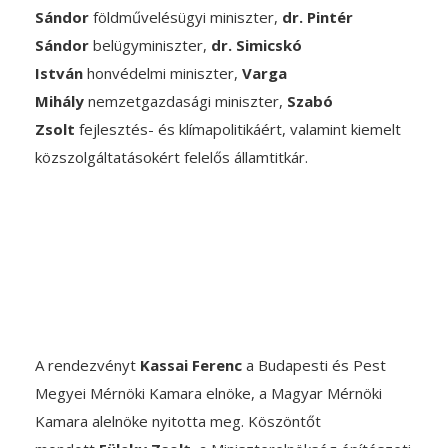
Sándor
földművelésügyi miniszter,
dr. Pintér
Sándor
belügyminiszter,
dr. Simicskó
István
honvédelmi miniszter,
Varga
Mihály
nemzetgazdasági miniszter,
Szabó
Zsolt
fejlesztés- és klímapolitikáért, valamint kiemelt
közszolgáltatásokért felelős államtitkár.
A rendezvényt
Kassai Ferenc
a Budapesti és Pest
Megyei Mérnöki Kamara elnöke, a Magyar Mérnöki
Kamara alelnöke nyitotta meg. Köszöntőt