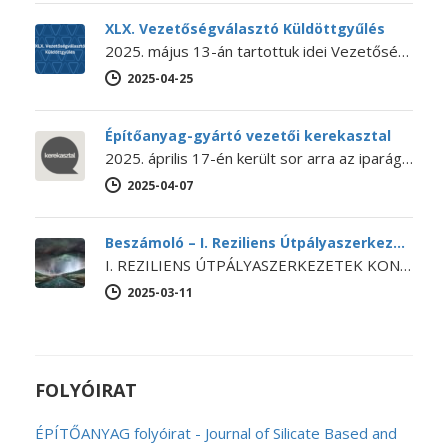
XLX. Vezetőségválasztó Küldöttgyűlés
2025. május 13-án tartottuk idei Vezetőségválasztó Küldöttgyűlésünket. A XLX. Küldöttgyűlés nyitó előadását Bihari Ádám (a NaturARCH Csoport tulajdonosa és ügyvezetője,…
2025-04-25
Építőanyag-gyártó vezetői kerekasztal
2025. április 17-én került sor arra az iparági kerekasztal-beszélgetésre, amelyet még 2024 októberében kezdeményezett Lánszki Regő építészeti államtitkár, országos főépítész.…
2025-04-07
Beszámoló – I. Reziliens Útpályaszerkezetek Konferencia
I. REZILIENS ÚTPÁLYASZERKEZETEK KONFERENCIA Az SZTE Beton szakosztálya, a BME Építőanyagok és Magasépítés Tanszéke és Út és Vasútépítési Tanszéke, a Budapesti…
2025-03-11
FOLYÓIRAT
ÉPÍTŐANYAG folyóirat - Journal of Silicate Based and