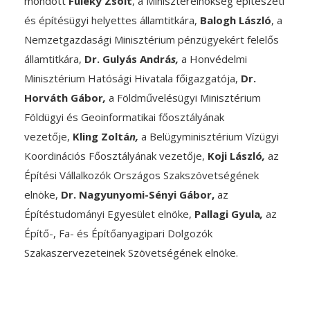
mondott
Füleky Zsolt
, a Miniszterelnökség építészeti
és építésügyi helyettes államtitkára,
Balogh László
, a
Nemzetgazdasági Minisztérium pénzügyekért felelős
államtitkára,
Dr. Gulyás Andrá
s,
a Honvédelmi
Minisztérium Hatósági Hivatala főigazgatója,
Dr.
Horváth Gábor
,
a Földművelésügyi Minisztérium
Földügyi és Geoinformatikai főosztályának
vezetője,
Kling Zoltá
n,
a Belügyminisztérium Vízügyi
Koordinációs Főosztályának vezetője,
Koji László
,
az
Építési Vállalkozók Országos Szakszövetségének
elnöke,
Dr. Nagyunyomi-Sényi Gábor,
az
Építéstudományi Egyesület elnöke,
Pallagi Gyula
,
az
Építő-, Fa- és Építőanyagipari Dolgozók
Szakaszervezeteinek Szövetségének elnöke.