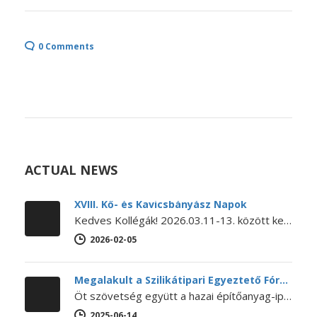
0 Comments
ACTUAL NEWS
XVIII. Kő- és Kavicsbányász Napok
Kedves Kollégák! 2026.03.11-13. között kerül megrendezésre a XVIII. KŐ- ÉS KAVICSBÁNYÁSZ NAPOK KONFERENCIA. A konferencia MEGHÍVÓJA és PROGRAMJA letölthető itt.…
2026-02-05
Megalakult a Szilikátipari Egyeztető Fórum
Öt szövetség együtt a hazai építőanyag-ipar jövőjéért – Megalakult a Szilikátipari Egyeztető Fórum 2025. június 12-én megalakult a Szilikátipari Egyeztető Fórum…
2025-06-14