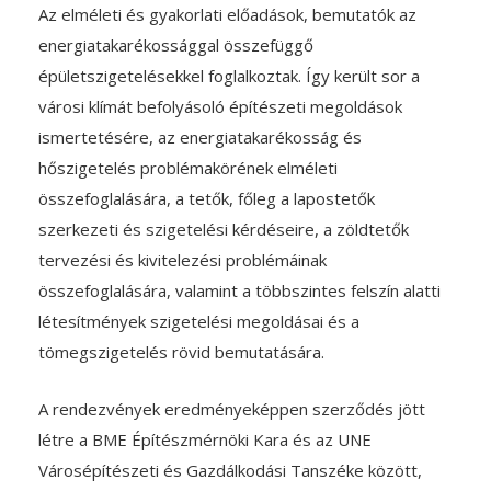
Az elméleti és gyakorlati előadások, bemutatók az
energiatakarékossággal összefüggő
épületszigetelésekkel foglalkoztak. Így került sor a
városi klímát befolyásoló építészeti megoldások
ismertetésére, az energiatakarékosság és
hőszigetelés problémakörének elméleti
összefoglalására, a tetők, főleg a lapostetők
szerkezeti és szigetelési kérdéseire, a zöldtetők
tervezési és kivitelezési problémáinak
összefoglalására, valamint a többszintes felszín alatti
létesítmények szigetelési megoldásai és a
tömegszigetelés rövid bemutatására.
A rendezvények eredményeképpen szerződés jött
létre a BME Építészmérnöki Kara és az UNE
Városépítészeti és Gazdálkodási Tanszéke között,