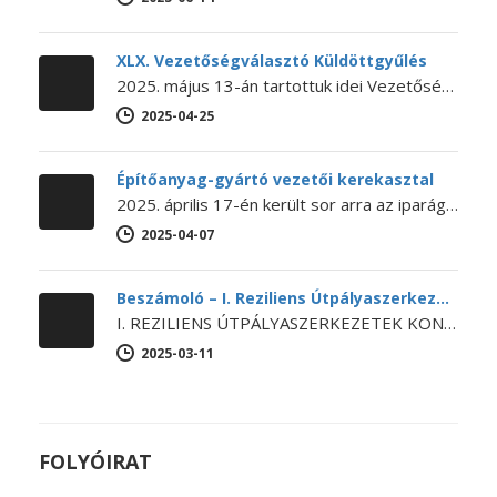
XLX. Vezetőségválasztó Küldöttgyűlés
2025. május 13-án tartottuk idei Vezetőségválasztó Küldöttgyűlésünket. A XLX. Küldöttgyűlés nyitó előadását Bihari Ádám (a NaturARCH Csoport tulajdonosa és ügyvezetője,…
2025-04-25
Építőanyag-gyártó vezetői kerekasztal
2025. április 17-én került sor arra az iparági kerekasztal-beszélgetésre, amelyet még 2024 októberében kezdeményezett Lánszki Regő építészeti államtitkár, országos főépítész.…
2025-04-07
Beszámoló – I. Reziliens Útpályaszerkezetek Konferencia
I. REZILIENS ÚTPÁLYASZERKEZETEK KONFERENCIA Az SZTE Beton szakosztálya, a BME Építőanyagok és Magasépítés Tanszéke és Út és Vasútépítési Tanszéke, a Budapesti…
2025-03-11
FOLYÓIRAT